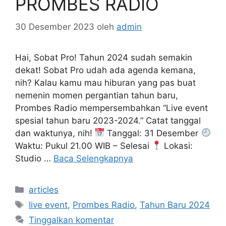
PROMBES RADIO
30 Desember 2023
oleh
admin
Hai, Sobat Pro! Tahun 2024 sudah semakin
dekat! Sobat Pro udah ada agenda kemana,
nih? Kalau kamu mau hiburan yang pas buat
nemenin momen pergantian tahun baru,
Prombes Radio mempersembahkan “Live event
spesial tahun baru 2023-2024.” Catat tanggal
dan waktunya, nih!
Tanggal: 31 Desember
Waktu: Pukul 21.00 WIB – Selesai
Lokasi:
Studio …
Baca Selengkapnya
Kategori
articles
Tag
live event
,
Prombes Radio
,
Tahun Baru 2024
Tinggalkan komentar