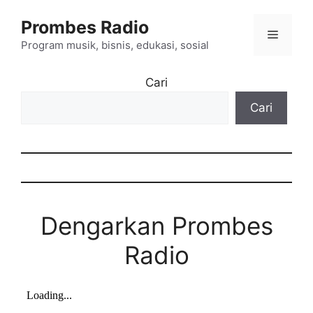
Langsung
Prombes Radio
ke
Menu
isi
Program musik, bisnis, edukasi, sosial
Cari
Cari
Dengarkan Prombes
Radio